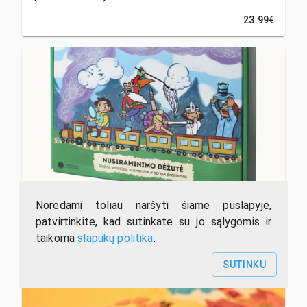
23.99€
Norėdami toliau naršyti šiame puslapyje,
NUSIRAMINIMO DĖŽUTĖ. Pažink emocijas,
patvirtinkite, kad sutinkate su jo sąlygomis ir
nusiramink ir spręsk problemas
taikoma
slapukų politika
.
38.99€
SUTINKU